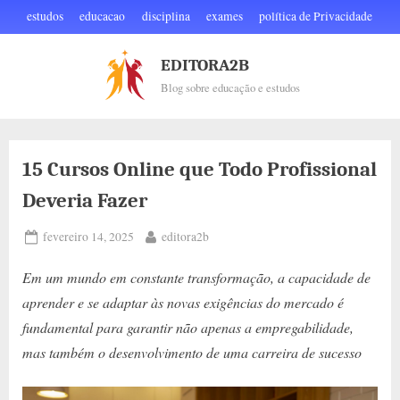
Skip
estudos
educacao
disciplina
exames
política de Privacidade
to
content
EDITORA2B
Blog sobre educação e estudos
15 Cursos Online que Todo Profissional
Deveria Fazer
Posted
By
fevereiro 14, 2025
editora2b
on
Em um mundo em constante transformação, a capacidade de
aprender e se adaptar às novas exigências do mercado é
fundamental para garantir não apenas a empregabilidade,
mas também o desenvolvimento de uma carreira de sucesso