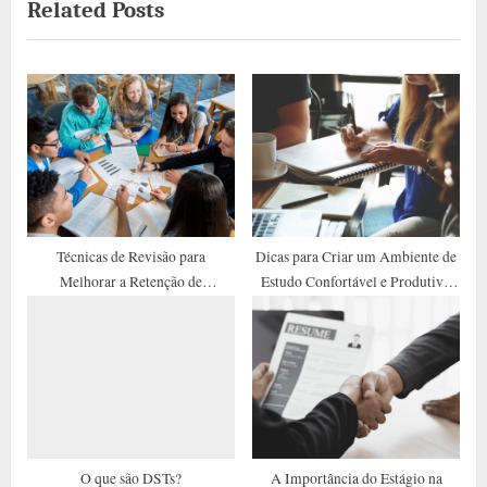
Related Posts
i
x
o
t
u
P
s
o
P
s
o
t
s
:
t
:
Técnicas de Revisão para
Dicas para Criar um Ambiente de
Melhorar a Retenção de
Estudo Confortável e Produtivo
Informações a Longo Prazo
em Casa
O que são DSTs?
A Importância do Estágio na