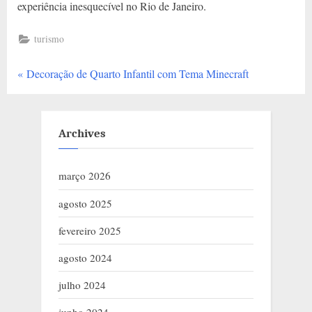
experiência inesquecível no Rio de Janeiro.
turismo
P
Navegação
Decoração de Quarto Infantil com Tema Minecraft
r
de
e
v
Post
Archives
i
o
março 2026
u
agosto 2025
s
P
fevereiro 2025
o
agosto 2024
s
julho 2024
t
: