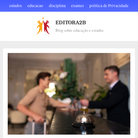
Skip
estudos
educacao
disciplina
exames
política de Privacidade
to
content
EDITORA2B
Blog sobre educação e estudos